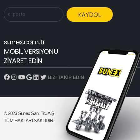
KAYDOL
sunex.com.tr
MOBİL VERSİYONU
ZİYARET EDİN
BİZİ TAKİP EDİN
© 2023 Sunex San. Tic. A.Ş.
TÜM HAKLARI SAKLIDIR.