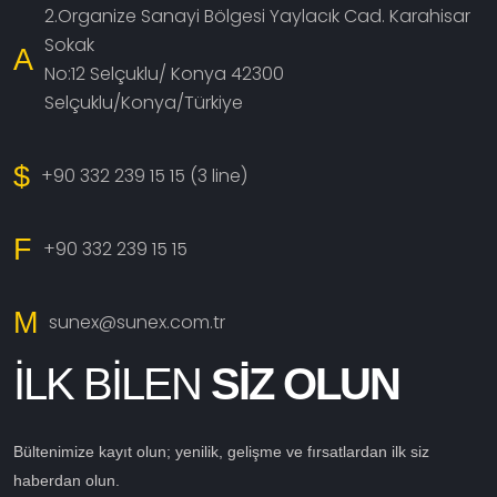
2.Organize Sanayi Bölgesi Yaylacık Cad. Karahisar
Sokak
A
No:12 Selçuklu/ Konya 42300
Selçuklu/Konya/Türkiye
$
+90 332 239 15 15 (3 line)
F
+90 332 239 15 15
M
sunex@sunex.com.tr
İLK BİLEN
SİZ OLUN
Bültenimize kayıt olun; yenilik, gelişme ve fırsatlardan ilk siz
haberdan olun.