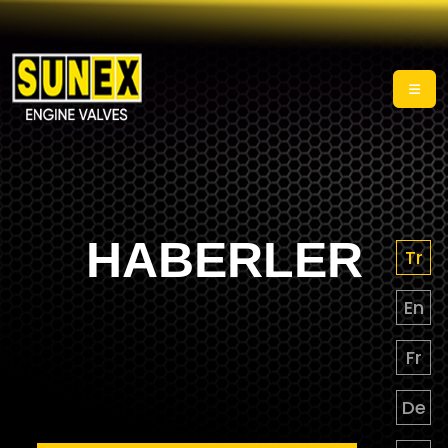
HABERLER
Tr
En
Fr
De