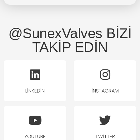
@SunexValves
BİZİ
TAKİP EDİN
LINKEDIN
İNSTAGRAM
YOUTUBE
TWITTER