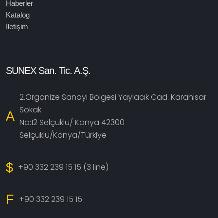
Haberler
Katalog
İletişim
SUNEX San. Tic. A.Ş.
2.Organize Sanayi Bölgesi Yaylacık Cad. Karahisar
Sokak
A
No:12 Selçuklu/ Konya 42300
Selçuklu/Konya/Türkiye
$
+90 332 239 15 15 (3 line)
F
+90 332 239 15 15