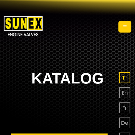
KATALOG
Tr
En
Fr
De