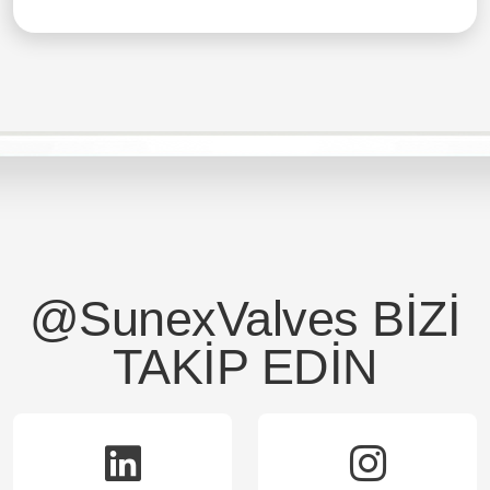
@SunexValves
BİZİ
TAKİP EDİN