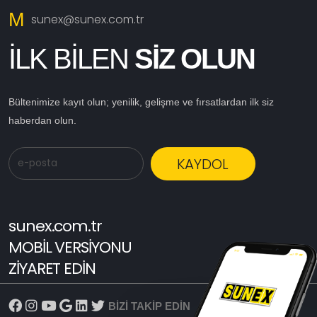
M
sunex@sunex.com.tr
İLK BİLEN
SİZ OLUN
Bültenimize kayıt olun; yenilik, gelişme ve fırsatlardan ilk siz
haberdan olun.
KAYDOL
sunex.com.tr
MOBİL VERSİYONU
ZİYARET EDİN
BİZİ TAKİP EDİN